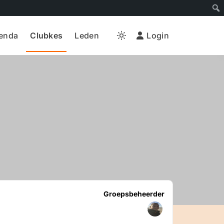
enda
Clubkes
Leden
Login
Light
mode
(click
to
switch
to
dark)
Groepsleiderschap
Groepsbeheerder