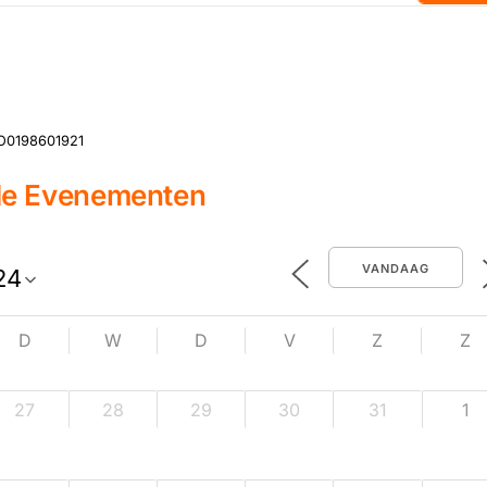
O0198601921
de Evenementen
VANDAAG
D
W
D
V
Z
Z
27
28
29
30
31
1