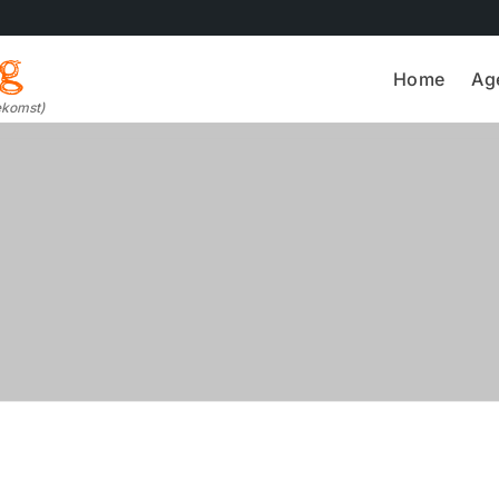
ng
Home
Ag
oekomst)