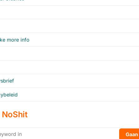
ke more info
sbrief
cybeleid
 NoShit