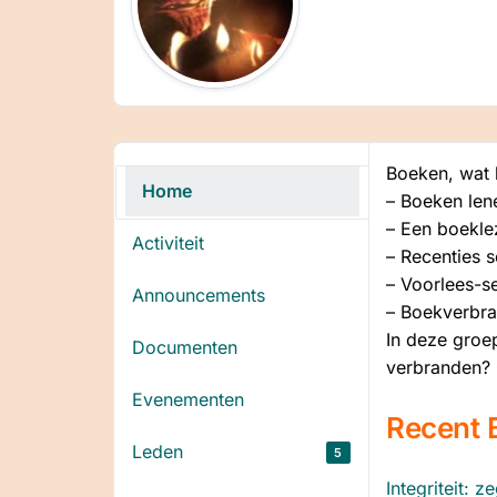
Boeken, wat 
Home
– Boeken lene
– Een boekle
Activiteit
– Recenties s
– Voorlees-s
Announcements
– Boekverbr
In deze groe
Documenten
verbranden? 
Evenementen
Recent 
Leden
5
Integriteit: 