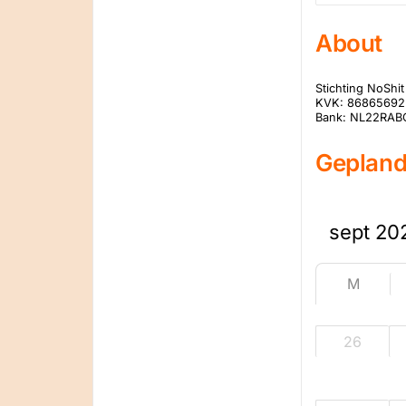
naar:
About
Stichting NoShit
KVK: 86865692
Bank: NL22RAB
Geplan
M
26