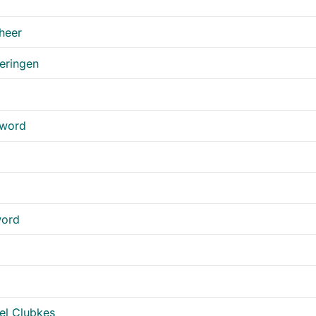
heer
veringen
sword
word
el Clubkes