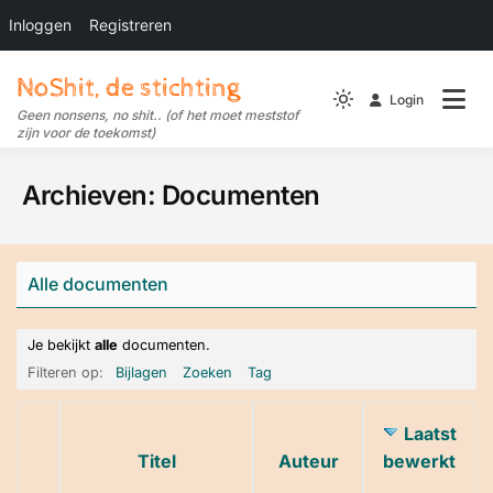
Inloggen
Registreren
Ga
NoShit, de stichting
naar
Login
Light
de
Geen nonsens, no shit.. (of het moet meststof
zijn voor de toekomst)
mode
inhoud
(click
Archieven:
Documenten
to
switch
to
dark)
Alle documenten
Je bekijkt
alle
documenten.
Filteren op:
Bijlagen
Zoeken
Tag
Laatst
Heeft
Titel
Auteur
bewerkt
bijlage