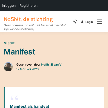
Inloggen
Registreren
Ga
NoShit, de stichting
naar
Login
Light
de
Geen nonsens, no shit.. (of het moet meststof
zijn voor de toekomst)
mode
inhoud
(click
to
MISSIE
switch
Manifest
to
dark)
Geschreven door
NoShit E van V
12 februari 2023
Manifest als handvat